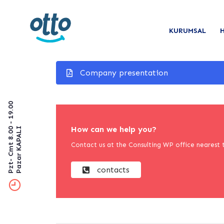
KURUMSAL
Company presentation
Pzt- Cmt 8.00 - 19.00
How can we help you?
Pazar KAPALI
Contact us at the Consulting WP office nearest t
contacts