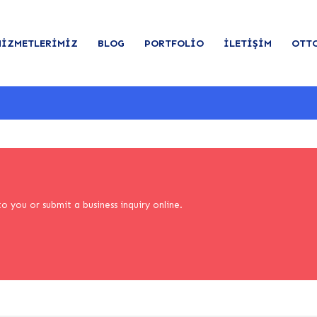
HIZMETLERIMIZ
BLOG
PORTFOLIO
İLETIŞIM
OTT
o you or submit a business inquiry online.