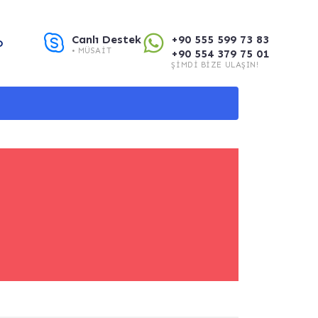
Canlı Destek
+90 555 599 73 83
O
• MÜSAIT
+90 554 379 75 01
ŞIMDI BIZE ULAŞIN!