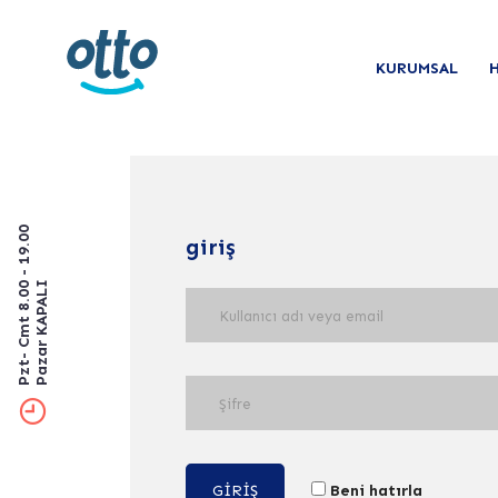
KURUMSAL
Pzt- Cmt 8.00 - 19.00
giriş
Pazar KAPALI
GIRIŞ
Beni hatırla