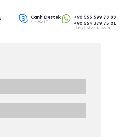
Canlı Destek
+90 555 599 73 83
O
• MÜSAIT
+90 554 379 75 01
ŞIMDI BIZE ULAŞIN!